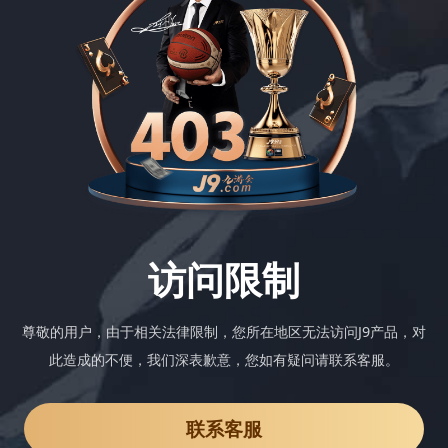
访问限制
尊敬的用户，由于相关法律限制，您所在地区无法访问J9产品，对
此造成的不便，我们深表歉意，您如有疑问请联系客服。
联系客服