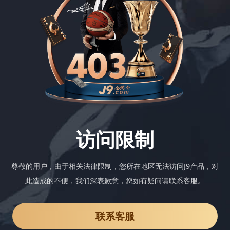
访问限制
尊敬的用户，由于相关法律限制，您所在地区无法访问J9产品，对
此造成的不便，我们深表歉意，您如有疑问请联系客服。
联系客服